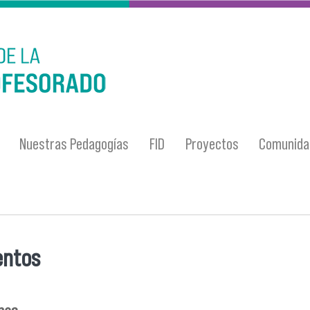
Nuestras Pedagogías
FID
Proyectos
Comunidad
ntos
entra usted aquí