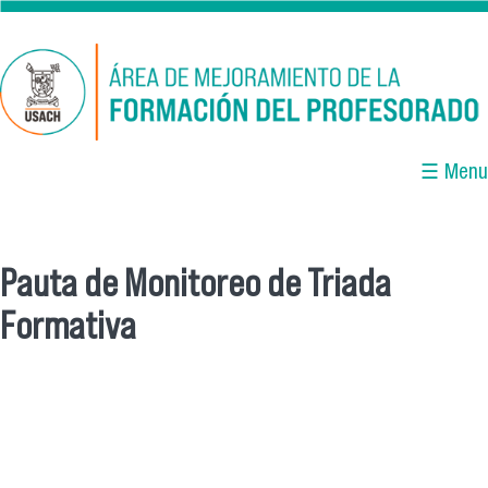
Pasar al contenido principal
☰ Menu
Pauta de Monitoreo de Triada
Se encuentra usted aquí
Formativa